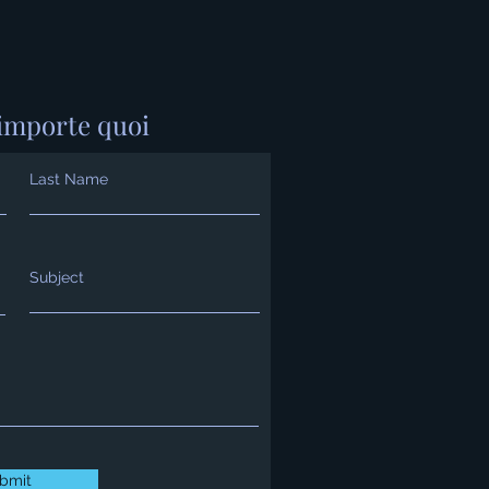
importe quoi
Last Name
Subject
bmit