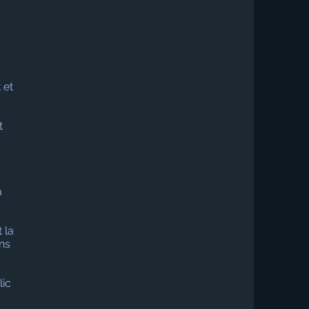
 et
t
a
 la
ins
lic