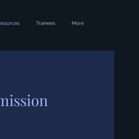
esources
Trainees
More
mission