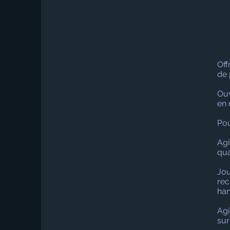
Off
de 
Ouv
en 
Pou
Agi
qua
Jou
rec
han
Agi
sur