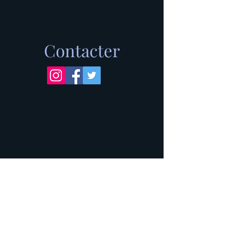
Contacter